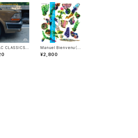
.C CLASSICS V
Manuel Bienvenu（マ
』selected&mix
ニュエル・ビアンヴニュ）
20
¥2,800
y NOOLIO
oh do we【カセットテ
ープ】