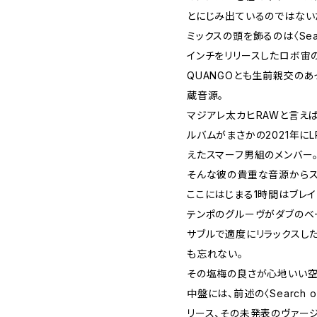
とにじみ出ているのではない
ミックスの頭を飾るのは〈Sear
インチをリリースしたロボ宙の
QUANGOとも生前親交の
蔵音源。
マジアレ太カヒRAWと言えば
ルバムがまさかの2021年に
えたスマーフ男組のメンバー
そんな彼の貴重な音源からス
ここにはじまる1時間はブレイ
テンポのグルーヴがダブのベ
サブルで適度にリラックスし
も忘れない。
その塩梅の良さが心地いい空
中盤には、前述の〈Search 
リース、その未発表のヴァー