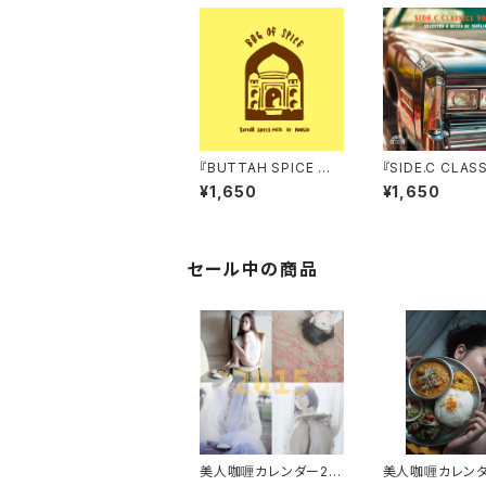
『BUTTAH SPICE MI
『SIDE.C CLAS
X 』Mixed by NOOLI
ol.9』selecte
¥1,650
¥1,650
O
d by NOOLIO
セール中の商品
美人咖喱カレンダー20
美人咖喱カレンダ