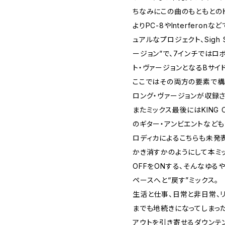
ちなみにこの曲のもともとの
よりPC-8やInterfero
ュアルなプロジェクト、Sigh 
ージョン”で、7インチではロ
ト・ヴァージョンとなるBサイ
ここではその両方の要素で構
ロング・ヴァージョンが収録さ
またミックス最後にはKING 
のギター・アンビエントなども発
ロディカによるこちらも未発
かき消すかのようにして本ミ
OFFをONする、そんなゆる
ペースへと“戻す”ミックス。
生活と仕事、日常と非日常、
までも地続きになってしまっ
アウトを引き寄せるダウンテ