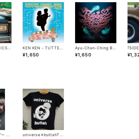
SICS V
KEN KEN - TUTTET
Ayu-Chan-Ching B
『SIDE
d&mixe
TUTETTE MIX Vol.2
a’dansa Vol.2 ~Slow
OL.8
¥1,650
¥1,650
¥1,3
Dancing in Shadow
ed b
s~
ー 20
universe✕buttahTE