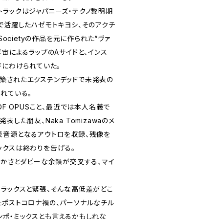
トラックはジャパニーズ・テクノ黎明期
nなどで活躍したハゼモトキヨシ、そのアクチ
Societyの作品を元に作られた“ヴァ
ボ宙によるラップのAサイドと、インス
ドにわけられていた。
築されたエクステンデッドで未発表の
れている。
OF OPUSこと、最近では本人名義で
表した朋友、Naka Tomizawaのメ
表音源となるアウトロを収録、残像を
ックスは終わりを告げる。
やかさとダビーな余韻が交叉する、マイ
リラックスと緊張、そんな高低差がどこ
たポストコロナ禍の、パーソナルなチル
ンポ・ミックスとも言えるかもしれな