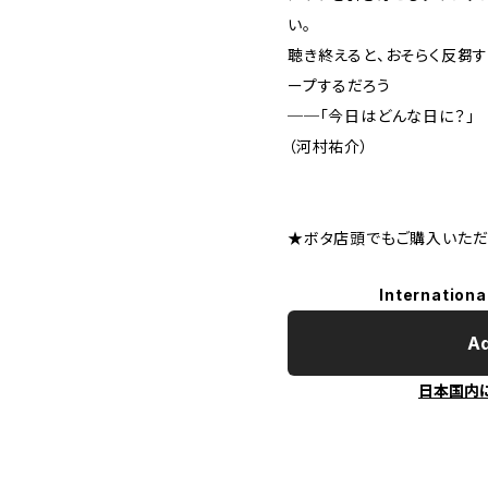
い。
聴き終えると、おそらく反芻
ープするだろう
──「今日はどんな日に？」
（河村祐介）
★ボタ店頭でもご購入いただ
Internationa
Ad
日本国内