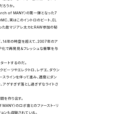
だろうか。
ch of MANY〉の第一弾となった7
MC、実はこのイントロのビート、EL
あった故マジアレ太カヒRAW参加の秘
、14年の時空を超えて、2007年のア
LP化で再発見＆フレッシュな衝撃を与
。
タートするのだ。
クビーツやエレクトロ、レゲエ、ダウン
ースラインを伴って進み、適度にダン
た、アゲすぎず落とし過ぎずなライトさ
間を作り出す。
of MANY〉のロボ宙とのファースト・リ
ジョンも収録されている。