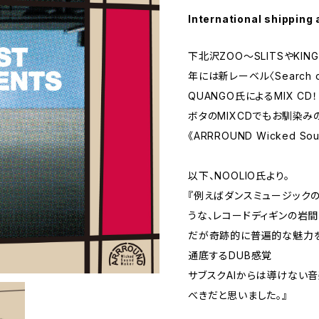
International shipping 
下北沢ZOO〜SLITSやKIN
年には新レーベル〈Search o
QUANGO氏によるMIX CD！
ボタのMIXCDでもお馴染みの
《ARRROUND Wicked S
以下、NOOLIO氏より。
『例えばダンスミュージックの
うな、レコードディギンの岩
だが奇跡的に普遍的な魅力
通底するDUB感覚
サブスクAIからは導けない音
べきだと思いました。』