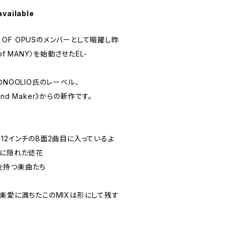
available
G OF OPUSのメンバーとして暗躍し昨
f MANY〉を始動させたEL-
NOOLIO氏のレーベル、
ound Maker》からの新作です。
12インチのB面2曲目に入っているよ
間に隠れた徒花
を持つ楽曲たち
楽愛に満ちたこのMIXは形にして残す