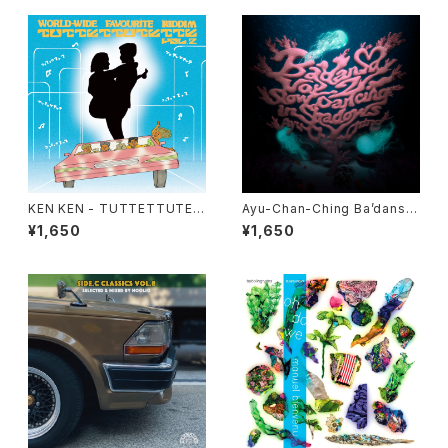
KEN KEN - TUTTETTUTET
Ayu-Chan-Ching Ba’dansa
TE MIX Vol.2
Vol.2 ~Slow Dancing in Sha
¥1,650
¥1,650
dows~