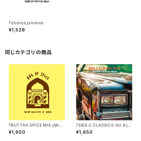
『slomos』slomos
¥1,528
同じカテゴリの商品
『BUTTAH SPICE MIX 』Mixe
『SIDE.C CLASSICS Vol.9』s
d by NOOLIO
elected&mixed by NOOLI
¥1,650
¥1,650
O