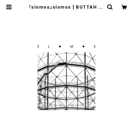
『slomos』slomos | BUTTAH on
line shop