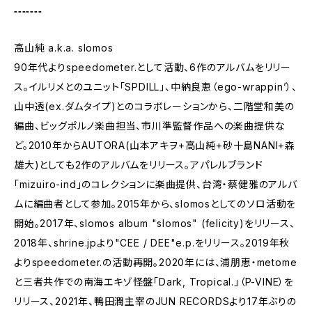
₌₌₌₌₌₌₌
高山純 a.k.a. slomos
90年代よりspeedometer.として活動、6作のアルバムをリリー
ス。イルリメとのユニット「SPDILL」、中納良恵（ego-wrappin’）、
山中透(ex.ダムタイプ)とのコラボレーションから、二階堂和美の
編曲、ビッグポルノ楽曲担当、市川準監督作品への楽曲提供な
ど。2010年からAUTORA(山本アキヲ+高山純+砂十島NANI+森
雄大)としても2作のアルバムをリリース。アパレルブランド
「mizuiro-ind」のコレクションに楽曲提供、台湾・蔡健雅のアルバ
ムに編曲者として参加。2015年から、slomosとしてのソロ活動を
開始。2017年、slomos album "slomos" (felicity)をリリース、
2018年、shrine.jpより"CEE / DEE"e.p.をリリース。2019年秋
よりspeedometer.の活動再開。2020年には、浦朋恵・metome
と三者共作での南海エキゾ怪盤「Dark, Tropical.」（P-VINE）を
リリース、2021年、鴨田潤主宰のJUN RECORDSより17年ぶりの