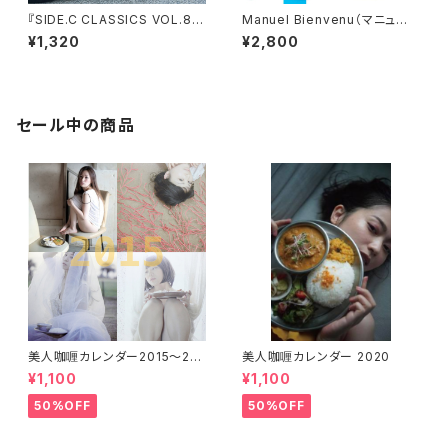
『SIDE.C CLASSICS VOL.8』
Manuel Bienvenu（マニュエ
selected&mixed by NOOLI
ル・ビアンヴニュ）oh do we【カ
¥1,320
¥2,800
O
セットテープ】
セール中の商品
美人咖喱カレンダー2015〜201
美人咖喱カレンダー 2020
9★バックナンバーフェア★
¥1,100
¥1,100
50%OFF
50%OFF