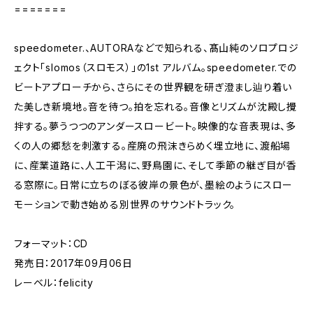
=======
speedometer.、AUTORAなどで知られる、髙山純のソロプロジ
ェクト「slomos（スロモス）」の1st アルバム。speedometer.での
ビートアプローチから、さらにその世界観を研ぎ澄まし辿り着い
た美しき新境地。音を待つ。拍を忘れる。音像とリズムが沈殿し攪
拌する。夢うつつのアンダースロービート。映像的な音表現は、多
くの人の郷愁を刺激する。産廃の飛沫きらめく埋立地に、渡船場
に、産業道路に、人工干潟に、野鳥園に、そして季節の継ぎ目が香
る窓際に。日常に立ちのぼる彼岸の景色が、墨絵のようにスロー
モーションで動き始める別世界のサウンドトラック。
フォーマット：CD
発売日：2017年09月06日
レーベル：felicity