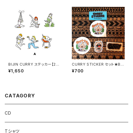
BIJIN CURRY ステッカー【202
CURRY STICKER セット★But
6年度版】6枚入り■2種■
tah×鈴木裕之★
¥1,650
¥700
CATAGORY
CD
Tシャツ