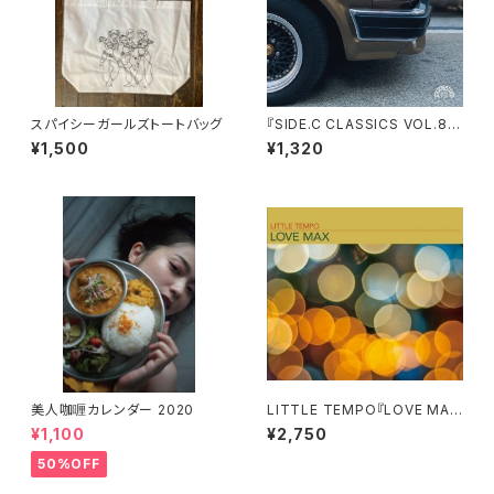
スパイシーガールズトートバッグ
『SIDE.C CLASSICS VOL.8』
selected&mixed by NOOLI
¥1,500
¥1,320
O
美人咖喱カレンダー 2020
LITTLE TEMPO『LOVE MA
X』
¥1,100
¥2,750
50%OFF